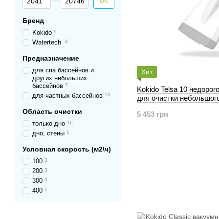
OK
Бренд
Kokido
9
Watertech
8
Предназначение
для спа бассейнов и
Хит
других небольших
бассейнов
7
Kokido Telsa 10 недоро
для частных бассейнов
10
для очистки небольшого
Область очистки
5 453 грн
только дно
16
дно, стены
1
Условная скорость (м2\ч)
100
3
200
3
300
3
400
1