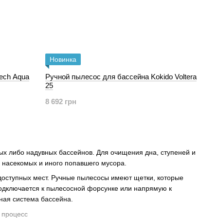
Новинка
ech Aqua
Ручной пылесос для бассейна Kokido Voltera
25
8 692 грн
ных
либо
надувных
бассейнов
. Для очищения
дна
,
ступеней
и
, насекомых и
иного
попавшего мусора.
доступных мест.
Ручные пылесосы имеют щетки, которые
одключается к пылесосной форсунке или напрямую к
ная система бассейна.
процесс