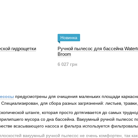
Новинка
еской гидрощетки
Ручной пылесос для бассейна Watert
Broom
6 027 грн
лесосы
предусмотрены для
очищения
маленьких
площади каркас
.
Специализирован
, для сбора разных
загрязнений: листьев,
травки
скопической штанге,
которая
просто
дотягивается
до
самых трудно
прилипшего мусора со дна бассейна. Вакуумный ручной пылесос
п
честве всасывающего насоса и фильтра используется фильтроваль
плоскостей
вакуумный ручной пылесос не
очень
комфортен
,
так как