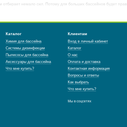
и
отбирает
немало
сил.
Потому
для
больших
бассейнов
будет пра
сос работающий от аккумулятора.
 эксплуатации;
возможность уборки сложных мест (углы, сты
кая стоимость.
в ручного типа такой же, как у обыкновенного бытового портатив
Каталог
Клиентам
е подключается через шланги к фильтрационной емкости или пров
Химия для бассейна
Вход в личный кабинет
ее
кропотливо
.
Системы дизинфекции
Каталог
ом понадобится только одеть стандартную штангу. К примеру, пы
Пылесосы для бассейна
О нас
о в подзарядке батареи. Питание осуществляется от встроенного 
Аксессуары для бассейна
Оплата и доставка
осов благодаря насосу и щетке-насадке эффективно втягивают мус
Что мне купить?
Контактная информация
 после чего легко удаляются.
Вопросы и ответы
Как выбрать
Что мне купить?
Мы в соцсетях