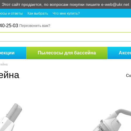
Этот сайт продается, по вопросам покупки пишите e-web@ukr.net
осы и ответы
Как выбрать
Что мне купить?
40-25-03
Перезвонить вам?
фекции
Пылесосы для бассейна
Аксе
сейна
ейна
Со