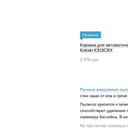
Новинка
Корзина для автоматич
Kokido K918CBX
2 079 грн
Ручные вакуумные пы
стен
чаши от ила и
грязи
Пылесос крепится
к теле
способствуют удалению 
скиммеру бассейна. В ка
Но при чистке
огромных