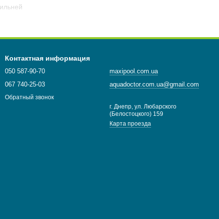
вильней
ки, переливы, выбоины);
универсальность;
ного пылесоса. Работает подводный пылесос для очистки дна
Контактная информация
одами к сети. Автоматические
прибора
вычищают
днище
и
050 587-90-70
maxipool.com.ua
067 740-25-03
aquadoctor.com.ua@gmail.com
лесосы
PoolBlaster
производителя Watertech Corp для начала
Обратный звонок
БП с перезаряжаемым или сменным аккумулятором. Такие
г. Днепр, ул. Любарского
(Белостоцкого) 159
ор с любых поверхностей. Загрязнения оседают в
Карта проезда