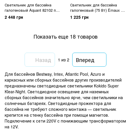
Светильник для бассейна
Светильник для бассейна
галогеновый Aquant 82102 под
галогеновый (75 Вт) Emaux UL-
лайнер
TP100
2 448 грн
1 225 грн
Показать еще 18 товаров
Назад
Вперед
1
из 2
Для бассейнов Bestway, Intex, Atlantic Pool, Azuro и
каркасных или сборных бассейнов других производителей
предназначены светодиодные светильники Kokido Super
Klear-Night. Светодиодное освещение для наземных
сборных бассейнов значительно ярче, чем светильники на
солнечных батареях. Светодиодные прожектора для
бассейна не требуют сложного монтажа — светильник
крепится на стенку бассейна при помощи магнитов.
Подключение к сети 220V с понижающим трансформатором
на 12V.