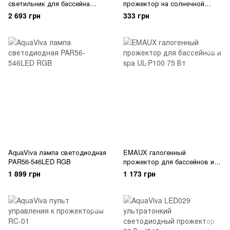
светильник для бассейна
прожектор на солнечной
светодиодный, цветной
батарее
2 693 грн
333 грн
прожектор подводный
AquaViva лампа светодиодная
EMAUX галогенный
PAR56-546LED RGB
прожектор для бассейнов и
spa UL-P100 75 Вт
1 899 грн
1 173 грн