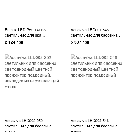
Emaux LED-P50 1w/12v
Aquaviva LED001-546
светильник для spa
светильник для бассейна
светодиодный подводный
светодиодный цветной
2 124 грн
5 387 грн
прожектор цветной,
прожектор подводный,
автоматическое изменение
накладка из нержавеющей
цвета
стали
Aquaviva LED002-252
Aquaviva LED003-546
cветильник для бассейна
cветильник для бассейна
светодиодный цветной
светодиодный цветной