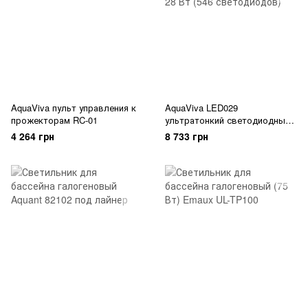
AquaViva пульт управления к
AquaViva LED029
прожекторам RC-01
ультратонкий светодиодный
прожектор 28 Вт (546
4 264 грн
8 733 грн
светодиодов)