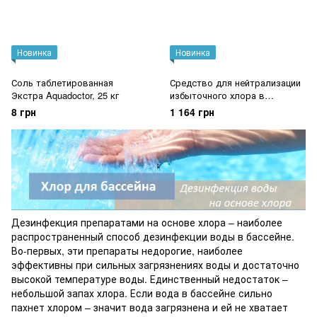
Новинка
Новинка
Соль таблетированная
Средство для нейтрализации
Экстра Aquadoctor, 25 кг
избыточного хлора в
бассейне AquaDoctor SC Stop
8 грн
1 164 грн
Chlor (5кг)
Дезинфекция препаратами на основе хлора – наиболее
распространенный способ дезинфекции воды в бассейне.
Во-первых, эти препараты недорогие, наиболее
эффективны при сильных загрязнениях воды и достаточно
высокой температуре воды. Единственный недостаток –
небольшой запах хлора. Если вода в бассейне сильно
пахнет хлором – значит вода загрязнена и ей не хватает