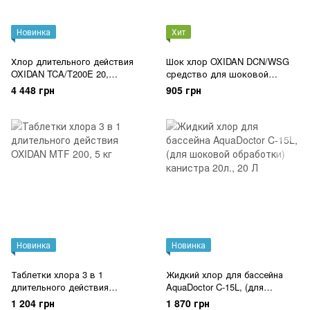
Новинка
Хит
Хлор длительного действия
Шок хлор OXIDAN DCN/WSG
OXIDAN TCA/T200E 20,
средство для шоковой
медленный хлор, таблетки по
дезинфекции воды
4 448 грн
905 грн
200гр.
Новинка
Новинка
Таблетки хлора 3 в 1
Жидкий хлор для бассейна
длительного действия
AquaDoctor C-15L, (для
OXIDAN MTF 200
шоковой обработки) канистра
1 204 грн
1 870 грн