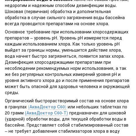
недорогим и надежным способом дезинфекции воды.
Шоковая (первичная) обработка и дополнительная
обработка в случае сильного загрязнения воды бассейна
всегда проводится препаратами на основе хлора.
Основное требование при использовании хлорсодержащих
препаратов – уровень рН. Уровень рН измеряется перед
каждым использованием хлора. Как только уровень рН
выйдет за границы нормы, уменьшится действие хлора,
вода начнет быстро загрязняться, появится запах хлора.
Дезинфекция хлорсодержащими препаратами при
несоблюдении рекомендуемых норм использования, а так
же без регулярных контрольных измерений уровня рН и
уровня активного хлора до и после применения препаратов
может быть опасной для здоровья человека и окружающей
среды.
Органический быстрорастворимый состав на основе хлора
в гранулах
(
АкваДоктор C60
)
или небольших таблетках по
20 грамм
(АкваДоктор С60-Т)
предназначен для шоковой
(ударной) обработки воды, для текущей обработки воды в
бассейне. Представляет собой стабилизированный состав
– не требует добавления стабилизаторов хлора в воду