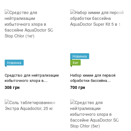
20л.
Новинка
Новинка
Хит
Средство для нейтрализации
Набор химии для первой
избыточного хлора в
обработки бассейна
бассейне AquaDoctor SC Stop
AquaDoctor Super Kit 5 в 1
308 грн
700 грн
Chlor (1кг)