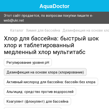
AquaDoctor
Этот сайт продается, по вопросам покупки пишите e-
web@ukr.net
Каталог
Химия для бассейна
Дезинфекция на основе хло
Хлор для бассейна: быстрый шок
хлор и таблетированный
медленный хлор мультитабс
Регулирование уровня pH
Дезинфекция на основе хлора (хлорирование)
Активный кислород для бассейна: бассейн без хлора
Альгицид: средство против водорослей
Коагулянт (флокулянт) для бассейна