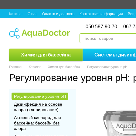
Перейти к основному контенту
Каталог
О нас
Оплата и доставка
Контактная информация
Вопр
050 587-90-70
067 7
Химия для бассейна
Системы дизин
Главная
Каталог
Химия для бассейна
Регулирование уровня pH
Регулирование уровня pH: 
Регулирование уровня pH
Дезинфекция на основе
хлора (хлорирование)
Активный кислород для
бассейна: бассейн без
хлора