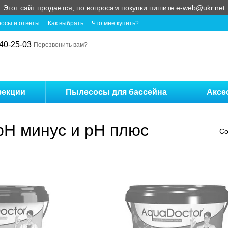
Этот сайт продается, по вопросам покупки пишите e-web@ukr.net
осы и ответы
Как выбрать
Что мне купить?
40-25-03
Перезвонить вам?
фекции
Пылесосы для бассейна
Аксе
рН минус и рН плюс
Со