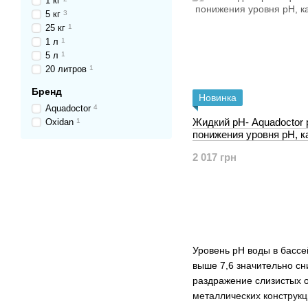
1 кг
5 кг
3
25 кг
1
1 л
1
5 л
1
20 литров
1
Бренд
Новинка
Aquadoctor
4
Жидкий рН- Aquadoctor 
Oxidan
1
понижения уровня рН, к
2 017 грн
Уровень рН воды в бассе
выше 7,6 значительно сн
раздражение слизистых о
металлических конструкц