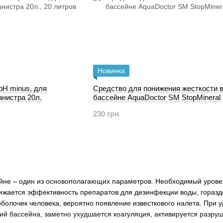
Новинка
pH minus, для
Средство для понижения жесткости 
анистра 20л.
бассейне AquaDoctor SM StopMineral
230 грн
йне – один из основополагающих параметров. Необходимый уровень
ижается эффективность препаратов для дезинфекции воды, гораздо
болочек человека, вероятно появление известкового налета. При 
ий бассейна, заметно ухудшается коагуляция, активируется разру