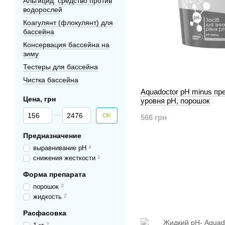
Альгицид: средство против
водорослей
Коагулянт (флокулянт) для
бассейна
Консервация бассейна на
зиму
Тестеры для бассейна
Чистка бассейна
Aquadoctor pH minus пр
Цена, грн
уровня рН, порошок
От Цена, грн
До Цена, грн
OK
566 грн
Предназначение
выравнивание рН
4
снижения жесткости
1
Форма препарата
порошок
3
жидкость
2
Расфасовка
2