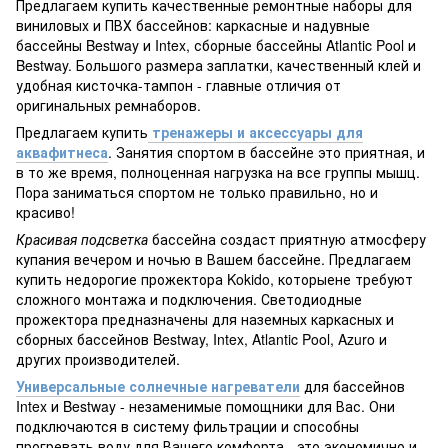
Предлагаем купить качественные ремонтные наборы для
виниловых и ПВХ бассейнов: каркасные и надувные
бассейны Bestway и Intex, сборные бассейны Atlantic Pool и
Bestway. Большого размера заплатки, качественный клей и
удобная кисточка-тампон - главные отличия от
оригинальных ремнаборов.
Предлагаем купить
тренажеры и аксессуары для
аквафитнеса
. Занятия спортом в бассейне это приятная, и
в то же время, полноценная нагрузка на все группы мышц.
Пора заниматься спортом не только правильно, но и
красиво!
Красивая подсветка
бассейна создаст приятную атмосферу
купания вечером и ночью в Вашем бассейне. Предлагаем
купить недорогие прожектора Kokido, которыене требуют
сложного монтажа и подключения. Светодиодные
прожектора предназначены для наземных каркасных и
сборных бассейнов Bestway, Intex, Atlantic Pool, Azuro и
других производителей.
Универсальные солнечные нагреватели
для бассейнов
Intex и Bestway - незаменимые помощники для Вас. Они
подключаются в систему фильтрации и способны
прогревать воду для Вашего комфорта - это экономично и