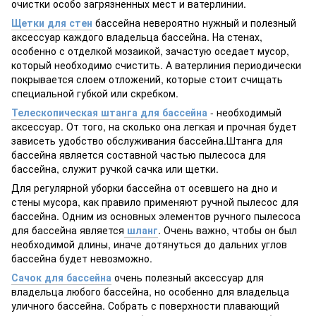
очистки особо загрязненных мест и ватерлинии.
Щетки для стен
бассейна невероятно нужный и полезный
аксессуар каждого владельца бассейна. На стенах,
особенно с отделкой мозаикой, зачастую оседает мусор,
который необходимо счистить. А ватерлиния периодически
покрывается слоем отложений, которые стоит счищать
специальной губкой или скребком.
Телескопическая штанга для бассейна
- необходимый
аксессуар. От того, на сколько она легкая и прочная будет
зависеть удобство обслуживания бассейна.Штанга для
бассейна является составной частью пылесоса для
бассейна, служит ручкой сачка или щетки.
Для регулярной уборки бассейна от осевшего на дно и
стены мусора, как правило применяют ручной пылесос для
бассейна. Одним из основных элементов ручного пылесоса
для бассейна является
шланг
. Очень важно, чтобы он был
необходимой длины, иначе дотянуться до дальних углов
бассейна будет невозможно.
Сачок для бассейна
очень полезный аксессуар для
владельца любого бассейна, но особенно для владельца
уличного бассейна. Собрать с поверхности плавающий