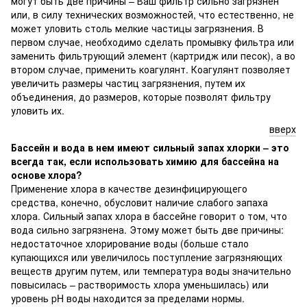
могут быть две причины – Ваш фильтр сильно загрязнен
или, в силу технических возможностей, что естественно, не
может уловить столь мелкие частицы загрязнения. В
первом случае, необходимо сделать промывку фильтра или
заменить фильтрующий элемент (картридж или песок), а во
втором случае, применить коагулянт. Коагулянт позволяет
увеличить размеры частиц загрязнения, путем их
объединения, до размеров, которые позволят фильтру
уловить их.
вверх
Бассейн и вода в нем имеют сильный запах хлорки – это
всегда так, если использовать химию для бассейна на
основе хлора?
Применение хлора в качестве дезинфицирующего
средства, конечно, обусловит наличие слабого запаха
хлора. Сильный запах хлора в бассейне говорит о том, что
вода сильно загрязнена. Этому может быть две причины:
недостаточное хлорирование воды (больше стало
купающихся или увеличилось поступление загрязняющих
веществ другим путем, или температура воды значительно
повысилась – растворимость хлора уменьшилась) или
уровень pH воды находится за пределами нормы.