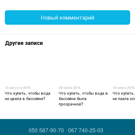
Новый комментарий
Другие записи
10 августа 2016
29 июля 2016
18 июля 2016
Что купить, чтобы вода
Что купить, чтобы вода в
Что купить
не цвела в бассейне?
бассейне была
не пахла х
прозрачной?
050 587-90-70
067 740-25-03