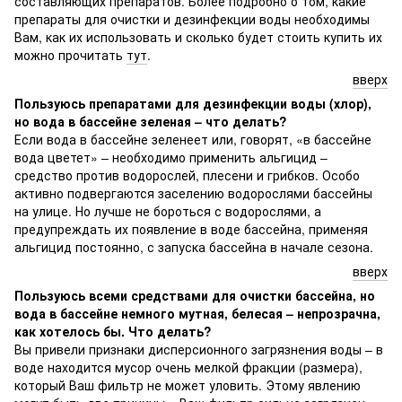
составляющих препаратов. Более подробно о том, какие
препараты для очистки и дезинфекции воды необходимы
Вам, как их использовать и сколько будет стоить купить их
можно прочитать
тут
.
вверх
Пользуюсь препаратами для дезинфекции воды (хлор),
но вода в бассейне зеленая – что делать?
Если вода в бассейне зеленеет или, говорят, «в бассейне
вода цветет» – необходимо применить альгицид –
средство против водорослей, плесени и грибков. Особо
активно подвергаются заселению водорослями бассейны
на улице. Но лучше не бороться с водорослями, а
предупреждать их появление в воде бассейна, применяя
альгицид постоянно, с запуска бассейна в начале сезона.
вверх
Пользуюсь всеми средствами для очистки бассейна, но
вода в бассейне немного мутная, белесая – непрозрачна,
как хотелось бы. Что делать?
Вы привели признаки дисперсионного загрязнения воды – в
воде находится мусор очень мелкой фракции (размера),
который Ваш фильтр не может уловить. Этому явлению