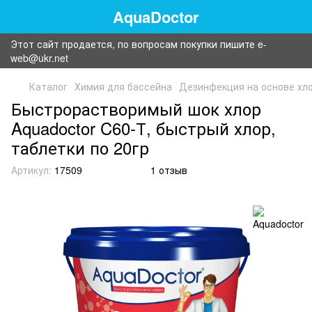
AquaDoctor
Этот сайт продается, по вопросам покупки пишите e-
web@ukr.net
Каталог
Химия для бассейна
Дезинфекция на основе хло
Быстрорастворимый шок хлор
Aquadoctor C60-Т, быстрый хлор,
таблетки по 20гр
Артикул:
17509
1 отзыв