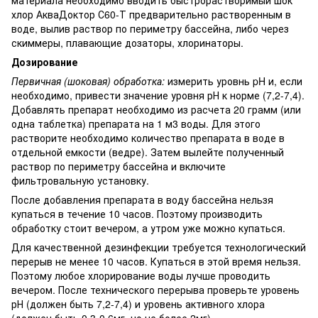
хлор АкваДоктор С60-Т предварительно растворенным в
воде, вылив раствор по периметру бассейна, либо через
скиммеры, плавающие дозаторы, хлоринаторы.
Дозирование
Первичная (шоковая) обработка:
измерить уровнь pH и, если
необходимо, привести значение уровня рН к норме (7,2-7,4).
Добавлять препарат необходимо из расчета 20 грамм (или
одна таблетка) препарата на 1 м3 воды. Для этого
растворите необходимо количество препарата в воде в
отдельной емкости (ведре). Затем вылейте полученный
раствор по периметру бассейна и включите
фильтровальную установку.
После добавления препарата в воду бассейна нельзя
купаться в течение 10 часов. Поэтому производить
обработку стоит вечером, а утром уже можно купаться.
Для качественной дезинфекции требуется технологический
перерыв не менее 10 часов. Купаться в этой время нельзя.
Поэтому любое хлорирование воды лучше проводить
вечером. После технического перерыва проверьте уровень
рН (должен быть 7,2-7,4) и уровень активного хлора
(должен быть 0,3-0,6мг, но не более 2мг).