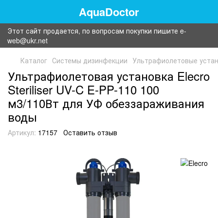
AquaDoctor
Этот сайт продается, по вопросам покупки пишите e-
web@ukr.net
Каталог
Системы дизинфекции
Ультрафиолетовые устан
Ультрафиолетовая установка Elecro
Steriliser UV-C E-PP-110 100
м3/110Вт для УФ обеззараживания
воды
Артикул:
17157
Оставить отзыв