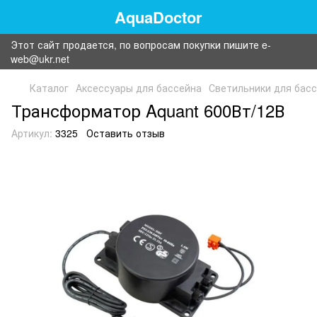
AquaDoctor
Этот сайт продается, по вопросам покупки пишите e-
web@ukr.net
Каталог
Аксессуары для бассейна
Светильники для бас
Трансформатор Aquant 600Вт/12В
Артикул:
3325
Оставить отзыв