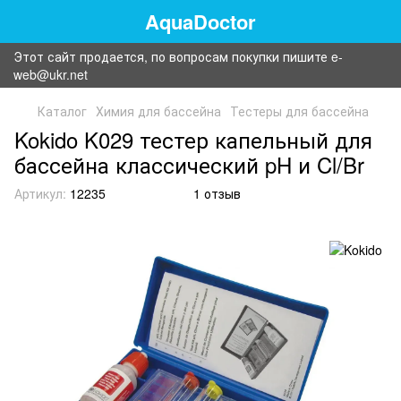
AquaDoctor
Этот сайт продается, по вопросам покупки пишите e-
web@ukr.net
Каталог
Химия для бассейна
Тестеры для бассейна
Kokido K029 тестер капельный для
бассейна классический pH и Cl/Br
Артикул:
12235
1 отзыв