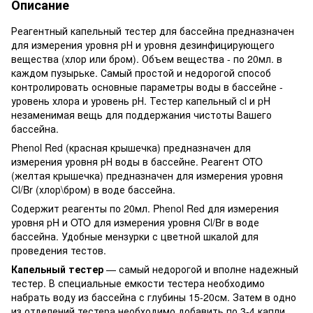
Описание
Реагентный капельный тестер для бассейна предназначен
для измерения уровня рН и уровня дезинфицирующего
вещества (хлор или бром). Объем вещества - по 20мл. в
каждом пузырьке. Самый простой и недорогой способ
контролировать основные параметры воды в бассейне -
уровень хлора и уровень рН. Тестер капельный cl и pH
незаменимая вещь для поддержания чистоты Вашего
бассейна.
Phenol Red (красная крышечка) предназначен для
измерения уровня рН воды в бассейне. Реагент OTO
(желтая крышечка) предназначен для измерения уровня
Cl/Br (хлор\бром) в воде бассейна.
Содержит реагенты по 20мл. Phenol Red для измерения
уровня pH и OTO для измерения уровня Cl/Br в воде
бассейна. Удобные мензурки с цветной шкалой для
проведения тестов.
Капельный тестер
— самый недорогой и вполне надежный
тестер. В специальные емкости тестера необходимо
набрать воду из бассейна с глубины 15-20см. Затем в одно
из отделений тестера необходимо добавить по 3-4 капли