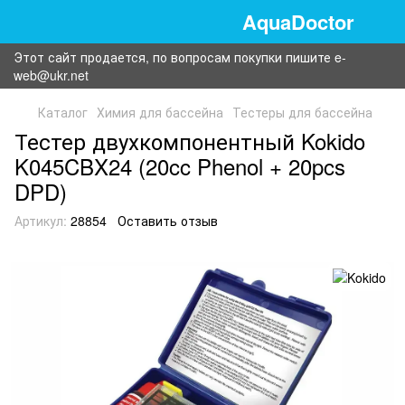
AquaDoctor
Этот сайт продается, по вопросам покупки пишите e-
web@ukr.net
Каталог
Химия для бассейна
Тестеры для бассейна
Тестер двухкомпонентный Kokido
K045CBX24 (20cc Phenol + 20pcs
DPD)
Артикул:
28854
Оставить отзыв