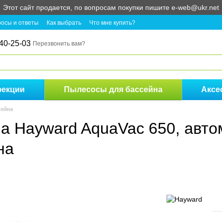
Этот сайт продается, по вопросам покупки пишите e-web@ukr.net
осы и ответы
Как выбрать
Что мне купить?
40-25-03
Перезвонить вам?
фекции
Пылесосы для бассейна
Аксе
сейна
на Hayward AquaVac 650, авт
на