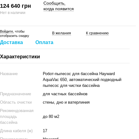
Сообщить,
124 640 грн
когда появится
Нет в наличии
Войдите
, чтобы
В желания
К сравнению
отобразить скидку
Доставка
Оплата
Характеристики
Название
Робот-пылесос для бассейна Hayward
AquaVac 650, автоматический подводный
пылесос для чистки бассейна
Предназначение
для частных бассейнов
Область очистки
стены, дно и ватерлиния
Рекомендованная
площадь
до 80 м2
бассейна
Длина кабеля (м)
17