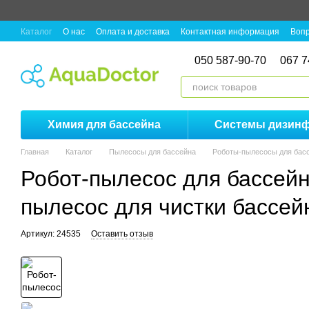
Перейти к основному контенту
Каталог
О нас
Оплата и доставка
Контактная информация
Вопр
050 587-90-70
067 7
Химия для бассейна
Системы дизин
Главная
Каталог
Пылесосы для бассейна
Роботы-пылесосы для бас
Робот-пылесос для бассей
пылесос для чистки бассей
Артикул: 24535
Оставить отзыв