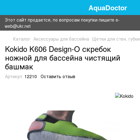
AquaDoctor
Этот сайт продается, по вопросам покупки пишите e-
web@ukr.net
Каталог
Аксессуары для бассейна
Щетки для стен, губки
Kokido K606 Design-O скребок
ножной для бассейна чистящий
башмак
Артикул:
12210
Оставить отзыв