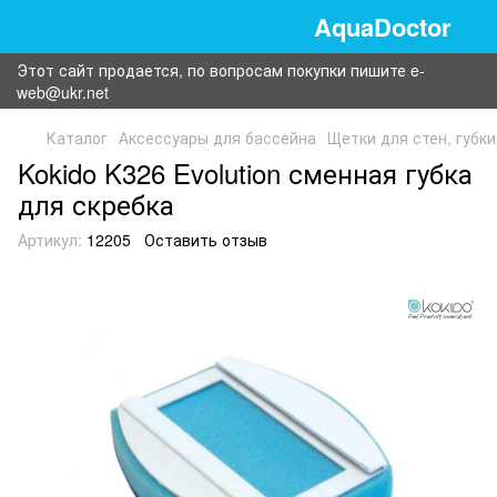
AquaDoctor
Этот сайт продается, по вопросам покупки пишите e-
web@ukr.net
Каталог
Аксессуары для бассейна
Щетки для стен, губки
Kokido K326 Evolution сменная губка
для скребка
Артикул:
12205
Оставить отзыв