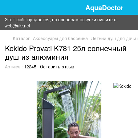
AquaDoctor
Этот сайт продается, по вопросам покупки пишите e-
web@ukr.net
Каталог
Аксессуары для бассейна
Летний душ для дачи 
Kokido Provati K781 25л солнечный
душ из алюминия
Артикул:
12245
Оставить отзыв