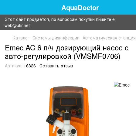
AquaDoctor
Этот сайт продается, по вопросам покупки пишите e-
web@ukr.net
Каталог
Системы дизинфекции
Автоматическая станция
Emec AC 6 л/ч дозирующий насос c
авто-регулировкой (VMSMF0706)
Артикул:
16326
Оставить отзыв