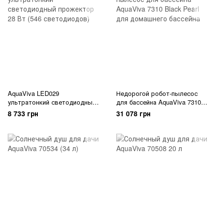
AquaViva LED029
Недорогой робот-пылесос
ультратонкий светодиодный
для бассейна AquaViva 7310
прожектор 28 Вт (546
Black Pearl для домашнего
8 733 грн
31 078 грн
светодиодов)
бассейна