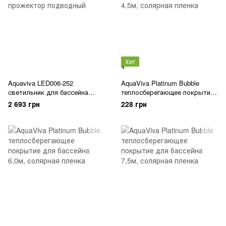
Хит
Aquaviva LED006-252
AquaViva Platinum Bubble
светильник для бассейна
теплосберегающее покрытие
светодиодный, цветной
для бассейна 4,5м, солярная
2 693 грн
228 грн
прожектор подводный
пленка