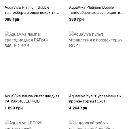
AquaViva Platinum Bubble
AquaViva Platinum Bubble
теплосберегающее покрытие
теплосберегающее покрытие
для бассейна 6,0м, солярная
для бассейна 7,5м, солярная
388 грн
388 грн
пленка
пленка
AquaViva лампа светодиодная
AquaViva пульт управления к
PAR56-546LED RGB
прожекторам RC-01
1 899 грн
4 264 грн