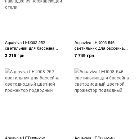
Aquaviva LED002-252
Aquaviva LED003-546
cветильник для бассейна
cветильник для бассейна
светодиодный цветной
светодиодный цветной
3 216 грн
7 749 грн
прожектор подводный,
прожектор подводный
накладка из нержавеющей
стали
Aquaviva LED008-252
Aquaviva LED008-546