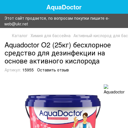
AquaDoctor
Этот сайт продается, по вопросам покупки пишите e-
web@ukr.net
Каталог
Химия для бассейна
Активный кислород для бас
Aquadoctor O2 (25кг) бесхлорное
средство для дезинфекции на
основе активного кислорода
Артикул:
15955
Оставить отзыв