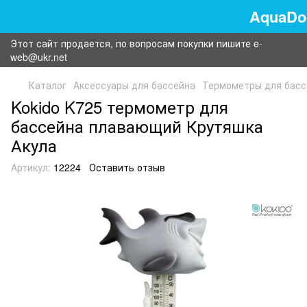
AquaDo
Этот сайт продается, по вопросам покупки пишите e-
web@ukr.net
Каталог
Аксессуары для бассейна
Термометры для басс
Kokido K725 термометр для
бассейна плавающий Крутяшка
Акула
Артикул:
12224
Оставить отзыв